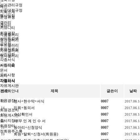
선거관리규정
메인
사진대전규정
지회소개
행사일정
운영규정
갤러리
갤러리
커뮤니티
회원광장
작품갤러리
사이트검색
풍경갤러리
공모전
누드갤러리
회원자료실
자유갤러리
사진강좌
행사갤러리
각종서식
사진제출
커뮤니티
문서
공지사항
기타
가입인사
각종서식
자유게시판
전시회안내
번호
제목
글쓴이
날짜
회원광장
행사+현수막+서식
0007
15
2017.06.1
입회+동의서
0007
14
2017.06.1
회원경조사
수상확인서
0007
13
2017.06.1
회원게시판
출사지정보
사 무 인 계 인 수 서
0007
12
2017.06.1
회원장터
동아리+신청양식
0007
11
2017.06.1
정회원주소록
회원+탈퇴+신청서(회원용)
0007
10
2017.06.1