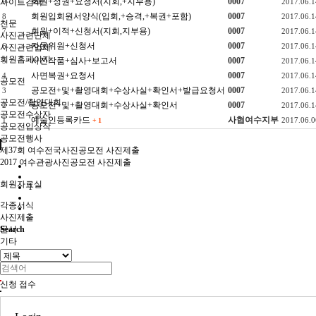
회원+정권+요청서(지회,+지부용)
0007
사이트검색
9
2017.06.1
회원입회원서양식(입회,+승격,+복권+포함)
0007
8
2017.06.1
천문
회원+이적+신청서(지회,지부용)
0007
7
2017.06.1
사진관련단체
자문위원+신청서
0007
6
2017.06.1
사진관련업체
회원홈페이지
사진작품+심사+보고서
0007
5
2017.06.1
사면복권+요청서
0007
4
2017.06.1
공모전
공모전+및+촬영대회+수상사실+확인서+발급요청서
0007
3
2017.06.1
공모전/촬영대회
공모전+및+촬영대회+수상사실+확인서
0007
2
2017.06.1
공모전수상자
예술인등록카드
사협여수지부
1
2017.06.0
+
1
공모전입상작
공모전행사
제37회 여수전국사진공모전 사진제출
2017 여수관광사진공모전 사진제출
회원자료실
1
각종서식
사진제출
문서
Search
기타
사진강좌
신청 접수