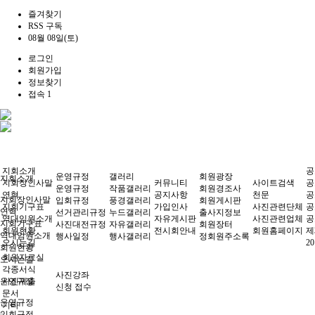
즐겨찾기
RSS 구독
08월 08일(토)
로그인
회원가입
정보찾기
접속 1
지회소개
공
운영규정
갤러리
회원광장
지회소개
지회장인사말
커뮤니티
사이트검색
공
운영규정
작품갤러리
회원경조사
연혁
공지사항
천문
공
지회장인사말
입회규정
풍경갤러리
회원게시판
지회기구표
가입인사
사진관련단체
공
연혁
선거관리규정
누드갤러리
출사지정보
역대임원소개
자유게시판
사진관련업체
공
지회기구표
사진대전규정
자유갤러리
회원장터
회원현황
전시회안내
회원홈페이지
제
역대임원소개
행사일정
행사갤러리
정회원주소록
오시는길
2
회원현황
회원자료실
오시는길
각종서식
사진강좌
운영규정
사진제출
신청 접수
문서
운영규정
기타
입회규정