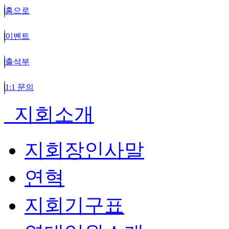
홈으로
이벤트
출석부
1:1 문의
지회소개
지회장인사말
연혁
지회기구표