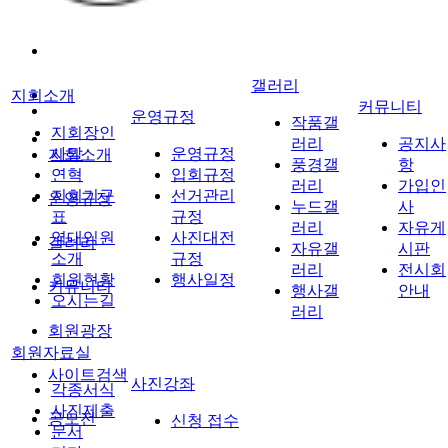
갤러리
지회소개
커뮤니티
운영규정
작품갤
지회장인
러리
공지사
사말
운영규정
지회소개
풍경갤
항
연혁
입회규정
러리
가입인
지회기구
선거관리
운영규정
누드갤
사
표
규정
러리
자유게
역대임원
사진대전
갤러리
자유갤
시판
소개
규정
러리
전시회
회원현황
행사일정
커뮤니티
행사갤
안내
오시는길
러리
회원광장
회원자료실
사이트검색
사진강좌
각종서식
사진제출
공모전
신청 접수
문서