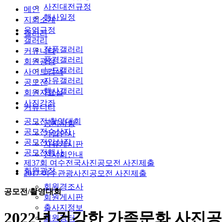
사진대전규정
메인
행사일정
지회소개
운영규정
갤러리
갤러리
작품갤러리
커뮤니티
풍경갤러리
회원광장
누드갤러리
사이트검색
자유갤러리
공모전
행사갤러리
회원자료실
사진강좌
커뮤니티
공모전/촬영대회
공지사항
공모전수상자
가입인사
공모전입상작
자유게시판
공모전행사
전시회안내
제37회 여수전국사진공모전 사진제출
회원광장
2017 여수관광사진공모전 사진제출
회원경조사
공모전/촬영대회
회원게시판
출사지정보
2022년 건강한 가족문화 사진
회원장터