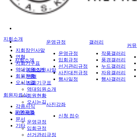
지회소개
운영규정
갤러리
커뮤
지회장인사말
운영규정
작품갤러리
연혁
입회규정
풍경갤러리
지회소개
지회기구표
선거관리규정
누드갤러리
역대임원소개
지회장인사말
사진대전규정
자유갤러리
회원현황
연혁
행사일정
행사갤러리
오시는길
지회기구표
역대임원소개
회원자료실
회원현황
오시는길
사진강좌
각종서식
운영규정
사진제출
신청 접수
문서
운영규정
기타
입회규정
선거관리규정