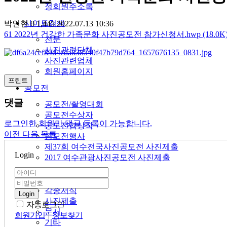
정회원주소록
사이트검색
박인현
0
1,445
2022.07.13 10:36
61
2022년 건강한 가족문화 사진공모전 참가신청서.hwp (18.0K
천문
사진관련단체
사진관련업체
회원홈페이지
프린트
공모전
댓글
공모전/촬영대회
공모전수상자
로그인한 회원만 댓글 등록이 가능합니다.
공모전입상작
이전
다음
목록
공모전행사
제37회 여수전국사진공모전 사진제출
Login
2017 여수관광사진공모전 사진제출
회원자료실
각종서식
Login
사진제출
자동로그인
문서
회원가입
|
정보찾기
기타