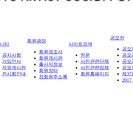
공모전
회원광장
니티
사이트검색
공모
회원경조사
공지사항
천문
공모
회원게시판
가입인사
사진관련단체
공모
출사지정보
자유게시판
사진관련업체
공모
회원장터
전시회안내
회원홈페이지
제3
정회원주소록
20