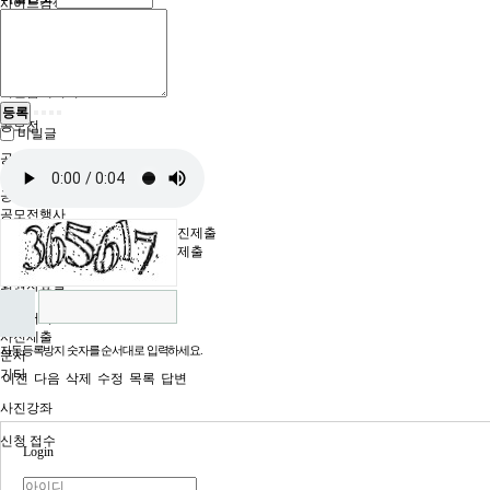
사이트검색
천문
사진관련단체
사진관련업체
회원홈페이지
등록
공모전
비밀글
공모전/촬영대회
공모전수상자
공모전입상작
공모전행사
제37회 여수전국사진공모전 사진제출
2017 여수관광사진공모전 사진제출
회원자료실
각종서식
사진제출
자동등록방지 숫자를 순서대로 입력하세요.
문서
기타
이전
다음
삭제
수정
목록
답변
사진강좌
신청 접수
Login