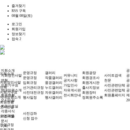
즐겨찾기
RSS 구독
08월 08일(토)
로그인
회원가입
정보찾기
접속 2
지회소개
공
운영규정
갤러리
회원광장
지회소개
지회장인사말
커뮤니티
사이트검색
공
운영규정
작품갤러리
회원경조사
연혁
공지사항
천문
공
지회장인사말
입회규정
풍경갤러리
회원게시판
지회기구표
가입인사
사진관련단체
공
연혁
선거관리규정
누드갤러리
출사지정보
역대임원소개
자유게시판
사진관련업체
공
지회기구표
사진대전규정
자유갤러리
회원장터
회원현황
전시회안내
회원홈페이지
제
역대임원소개
행사일정
행사갤러리
정회원주소록
오시는길
2
회원현황
회원자료실
오시는길
각종서식
사진강좌
운영규정
사진제출
신청 접수
문서
운영규정
기타
입회규정