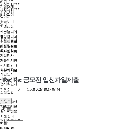
메인
선거관리규정
지회소개
사진대전규정
운영규정
행사일정
갤러리
커뮤니티
갤러리
회원광장
사이트검색
작품갤러리
공모전
풍경갤러리
회원자료실
누드갤러리
사진강좌
자유갤러리
공지사항
행사갤러리
가입인사
커뮤니티
자유게시판
전시회안내
공지사항
자유게시판
가입인사
Re: Re: 공모전 입선파일제출
자유게시판
전시회안내
김은수
0
1,068
2023.10.17 03:44
회원광장
프린트
회원경조사
회원게시판
댓글
출사지정보
회원장터
정회원주소록
이름
비밀번호