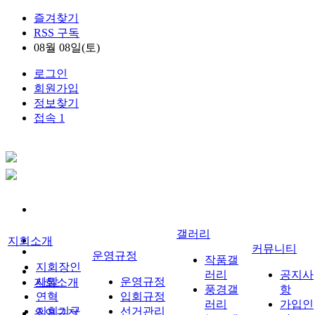
즐겨찾기
RSS 구독
08월 08일(토)
로그인
회원가입
정보찾기
접속 1
갤러리
지회소개
커뮤니티
운영규정
작품갤
지회장인
러리
공지사
사말
운영규정
지회소개
풍경갤
항
연혁
입회규정
러리
가입인
지회기구
선거관리
운영규정