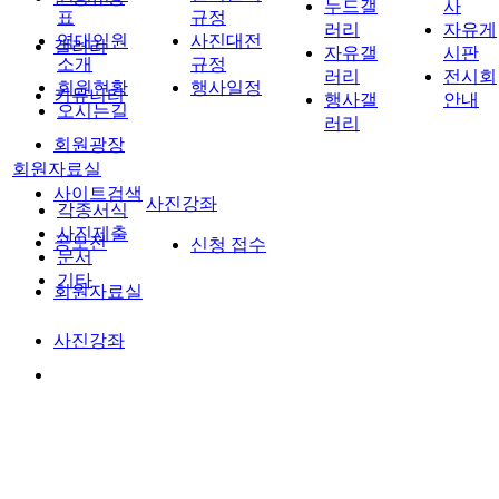
누드갤
사
표
규정
러리
자유게
역대임원
사진대전
갤러리
자유갤
시판
소개
규정
러리
전시회
회원현황
행사일정
커뮤니티
행사갤
안내
오시는길
러리
회원광장
회원자료실
사이트검색
사진강좌
각종서식
사진제출
공모전
신청 접수
문서
기타
회원자료실
사진강좌