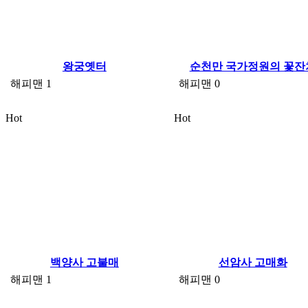
왕궁옛터
순천만 국가정원의 꽃잔
해피맨
1
해피맨
0
Hot
Hot
백양사 고불매
선암사 고매화
해피맨
1
해피맨
0