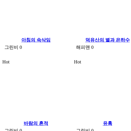
아침의 속삭임
덕유산의 별과 은하수
그린비
0
해피맨
0
Hot
Hot
바람의 흔적
유혹
그린비
0
그린비
0