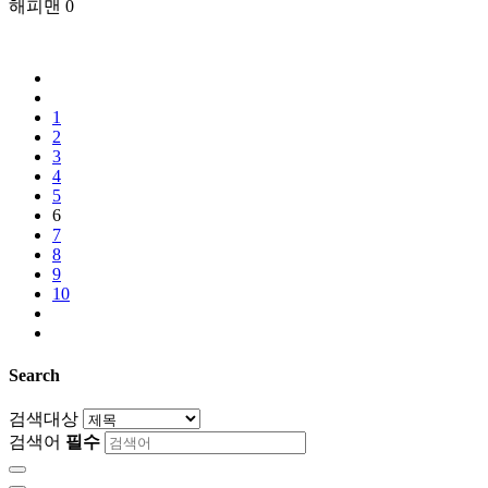
해피맨
0
1
2
3
4
5
6
7
8
9
10
Search
검색대상
검색어
필수