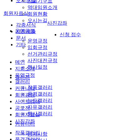
오시는길
지회기구표
역대임원소개
회원자료실
회원현황
오시는길
사진강좌
각종서식
운영규정
사진제출
신청 접수
문서
운영규정
기타
입회규정
선거관리규정
사진대전규정
메인
행사일정
지회소개
운영규정
갤러리
갤러리
작품갤러리
커뮤니티
풍경갤러리
회원광장
누드갤러리
사이트검색
자유갤러리
공모전
행사갤러리
회원자료실
사진강좌
커뮤니티
작품갤러리
공지사항
풍경갤러리