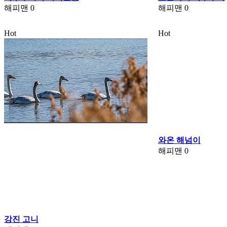
해피맨
0
해피맨
0
Hot
Hot
와온 해넘이
해피맨
0
강진 고니