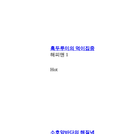
흑두루미의 먹이집중
해피맨
1
Hot
소호앞바다의 해질녁