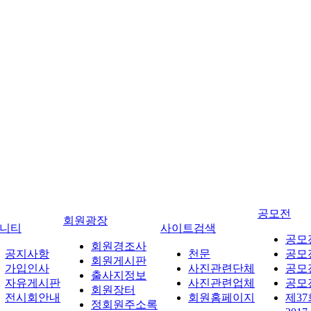
공모전
회원광장
니티
사이트검색
공모
회원경조사
공지사항
천문
공모
회원게시판
가입인사
사진관련단체
공모
출사지정보
자유게시판
사진관련업체
공모
회원장터
전시회안내
회원홈페이지
제3
정회원주소록