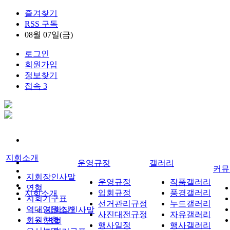
즐겨찾기
RSS 구독
08월 07일(금)
로그인
회원가입
정보찾기
접속 3
지회소개
운영규정
갤러리
커뮤
지회장인사말
운영규정
작품갤러리
연혁
입회규정
풍경갤러리
지회소개
지회기구표
선거관리규정
누드갤러리
역대임원소개
지회장인사말
사진대전규정
자유갤러리
회원현황
연혁
행사일정
행사갤러리