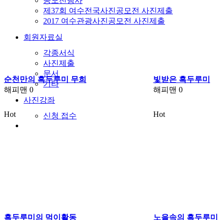
공모전행사
제37회 여수전국사진공모전 사진제출
2017 여수관광사진공모전 사진제출
회원자료실
각종서식
사진제출
문서
순천만의 흑두루미 무희
빛받은 흑두루미
기타
해피맨
0
해피맨
0
사진강좌
Hot
Hot
신청 접수
흑두루미의 먹이활동
노을속의 흑두루미