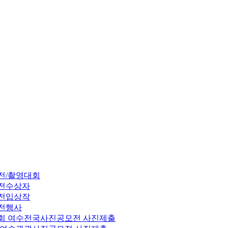
전/촬영대회
전수상자
전입상작
전행사
7회 여수전국사진공모전 사진제출