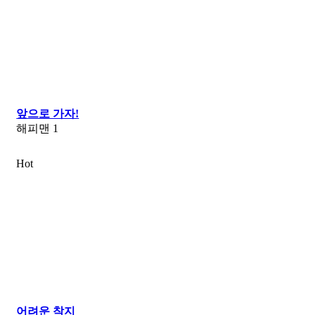
앞으로 가자!
해피맨
1
Hot
어려운 착지