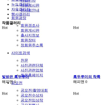
가입인사
누드갤러리
자유게시판
자유갤러리
전시회안내
행사갤러리
회원광장
작품갤러리
회원경조사
Hot
Hot
회원게시판
출사지정보
회원장터
정회원주소록
사이트검색
천문
사진관련단체
사진관련업체
회원홈페이지
빛받은 흑두루미
흑두루미의 착륙
해피맨
1
해피맨
0
공모전
공모전/촬영대회
Hot
Hot
공모전수상자
공모전입상작