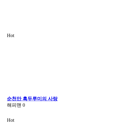
Hot
순천만 흑두루미의 사랑
해피맨
0
Hot