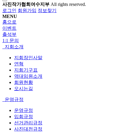
사진작가협회여수지부
All rights reserved.
로그인
회원가입
정보찾기
MENU
홈으로
이벤트
출석부
1:1 문의
지회소개
지회장인사말
연혁
지회기구표
역대임원소개
회원현황
오시는길
운영규정
운영규정
입회규정
선거관리규정
사진대전규정